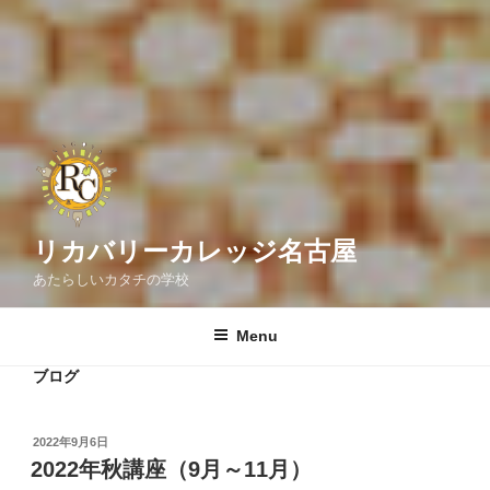
リカバリーカレッジ名古屋
あたらしいカタチの学校
Menu
ブログ
POSTED
2022年9月6日
ON
2022年秋講座（9月～11月）