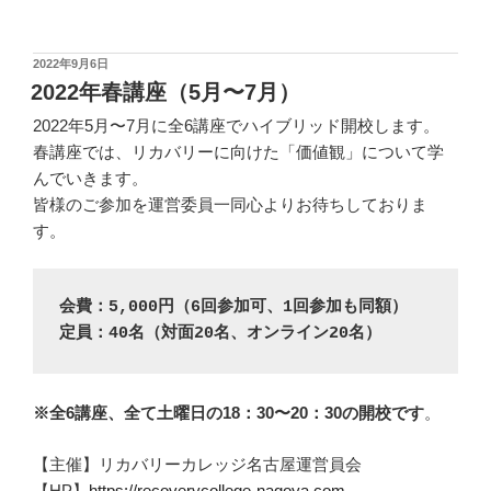
POSTED
2022年9月6日
ON
2022年春講座（5月〜7月）
2022年5月〜7月に全6講座でハイブリッド開校します。
春講座では、リカバリーに向けた「価値観」について学
んでいきます。
皆様のご参加を運営委員一同心よりお待ちしておりま
す。
会費：5,000円（6回参加可、1回参加も同額）
定員：40名（対面20名、オンライン20名）
※全6講座、全て土曜日の18：30〜20：30の開校です
。
【主催】リカバリーカレッジ名古屋運営員会
【HP】
https://recoverycollege-nagoya.com