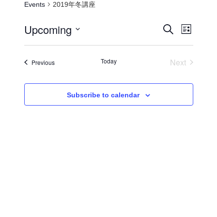
Events
2019年冬講座
Upcoming
E
E
S
L
e
v
v
i
S
a
s
e
e
r
e
t
Today
Next
Events
Previous
c
n
l
n
Events
h
t
e
t
V
c
Subscribe to calendar
s
i
t
S
e
d
e
a
w
t
a
s
e
N
r
.
a
c
v
h
i
a
g
n
a