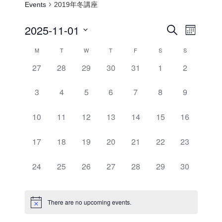
Events
2019年冬講座
2025-11-01
E
E
S
M
e
v
v
o
S
a
M
T
W
T
F
S
S
C
n
e
e
r
e
t
c
n
a
0
0
0
0
0
0
0
27
28
29
30
31
1
2
l
h
n
h
t
e
e
e
e
e
e
e
e
l
t
v
v
v
v
v
v
v
V
0
0
0
0
0
0
0
3
4
5
6
7
8
9
c
e
s
e
e
e
e
e
e
e
i
e
e
e
e
e
e
e
t
n
S
n
n
n
n
n
n
n
v
v
v
v
v
v
v
e
d
0
0
0
0
0
0
0
10
11
12
13
14
15
16
d
t
t
t
t
t
t
e
t
e
e
e
e
e
e
e
a
w
e
e
e
e
e
e
e
a
s
s
s
s
s
s
s
n
n
n
n
n
n
n
t
v
v
v
v
v
v
v
a
s
0
0
0
0
0
0
0
17
18
19
20
21
22
23
r
,
,
,
,
,
,
,
t
t
t
t
t
t
t
e
e
e
e
e
e
e
e
N
e
e
e
e
e
e
e
r
s
s
s
s
s
s
s
.
o
n
n
n
n
n
n
n
v
v
v
v
v
v
v
a
0
0
0
0
0
0
0
24
25
26
27
28
29
30
c
,
,
,
,
,
,
,
t
t
t
t
t
t
t
e
e
e
e
e
e
e
f
v
e
e
e
e
e
e
e
h
s
s
s
s
s
s
s
n
n
n
n
n
n
n
v
v
v
v
v
v
v
i
E
a
,
,
,
,
,
,
,
t
t
t
t
t
t
t
e
e
e
e
e
e
e
g
There are no upcoming events.
v
n
s
s
s
s
s
s
s
n
n
n
n
n
n
n
a
e