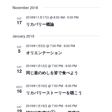
e
v
v
i
S
a
November 2018
s
e
e
r
e
t
c
n
l
n
2018年11月17日 @ 8:00 AM
-
5:00 PM
SAT
h
t
e
17
リカバリー概論
t
V
c
s
i
t
January 2019
S
e
d
e
a
w
2019年1月5日 @ 7:00 PM
-
9:00 PM
SAT
5
t
a
s
オリエンテーション
e
N
r
.
a
2019年1月12日 @ 7:00 PM
-
9:00 PM
c
SAT
12
v
同じ釜のめしを皆で食べよう
h
i
a
g
2019年1月16日 @ 7:00 PM
-
8:30 PM
n
WED
a
16
リカバリーストーリーを聴こう
d
t
V
i
2019年1月19日 @ 7:00 PM
-
9:00 PM
SAT
i
o
19