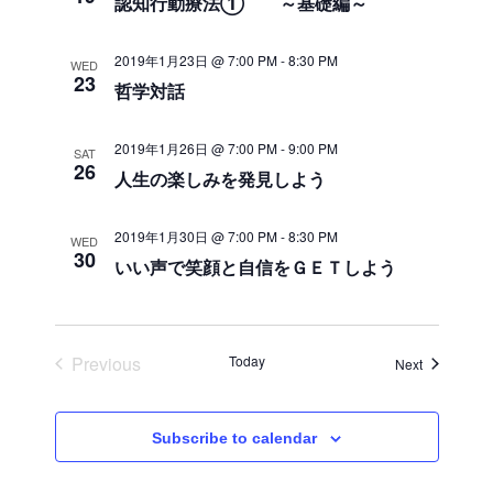
認知行動療法① ～基礎編～
n
e
w
2019年1月23日 @ 7:00 PM
-
8:30 PM
WED
s
23
哲学対話
N
a
2019年1月26日 @ 7:00 PM
-
9:00 PM
SAT
v
26
人生の楽しみを発見しよう
i
g
2019年1月30日 @ 7:00 PM
-
8:30 PM
WED
30
a
いい声で笑顔と自信をＧＥＴしよう
t
i
o
Previous
Today
Events
Next
n
Events
Subscribe to calendar